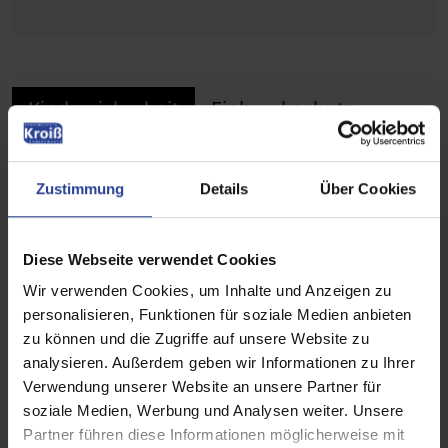
Kindersicherheit
Einbruchschutz
Beim
innenliegenden Sonnenschutz
liegt ein
Zustimmung
Details
Über Cookies
Risiko
für Kleinkinder
im Bereich der
Bedienarten
. So müssen
Schnur- und
Kettenbedienungen
prinzipiell
außerhalb
Diese Webseite verwendet Cookies
der Reichweite von Kindern
gehalten und
Wir verwenden Cookies, um Inhalte und Anzeigen zu
speziell gesichert werden. Dies verlangt
personalisieren, Funktionen für soziale Medien anbieten
auch die DIN EN 13120. Bei WAREMA ist das
zu können und die Zugriffe auf unsere Website zu
entsprechende
Zubehör
– Kettenhalter bzw.
analysieren. Außerdem geben wir Informationen zu Ihrer
Verwendung unserer Website an unsere Partner für
Schnurwickler – bereits
im Lieferumfang
soziale Medien, Werbung und Analysen weiter. Unsere
des jeweiligen Produktes enthalten und mit
Partner führen diese Informationen möglicherweise mit