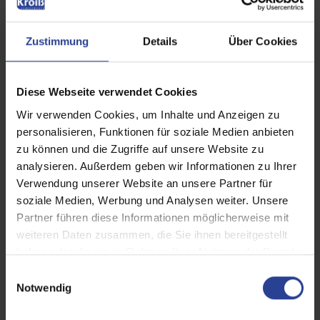
Zustimmung
Details
Über Cookies
Terrassendächer
Diese Webseite verwendet Cookies
Wir verwenden Cookies, um Inhalte und Anzeigen zu
personalisieren, Funktionen für soziale Medien anbieten
zu können und die Zugriffe auf unsere Website zu
analysieren. Außerdem geben wir Informationen zu Ihrer
Verwendung unserer Website an unsere Partner für
soziale Medien, Werbung und Analysen weiter. Unsere
Partner führen diese Informationen möglicherweise mit
weiteren Daten zusammen, die Sie ihnen bereitgestellt
haben oder die sie im Rahmen Ihrer Nutzung der Dienste
gesammelt haben.
E
Notwendig
i
n