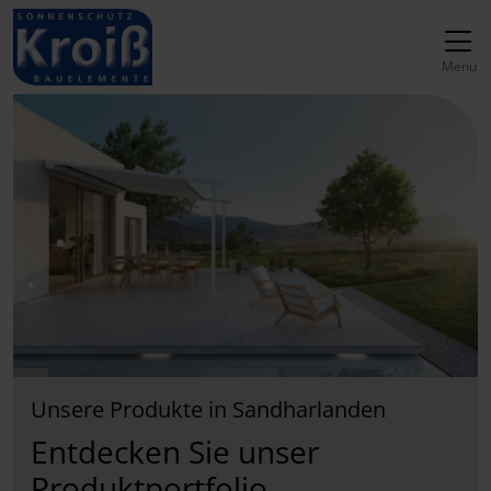
Direkt zur Top-Navigation
Direkt zur Hauptnavigation
Zum Inhalt springen
Direkt zum Footer
Hauptnavigation
Menü
Unsere Produkte in Sandharlanden
Entdecken Sie unser
Produktportfolio