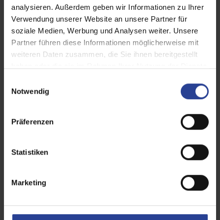
analysieren. Außerdem geben wir Informationen zu Ihrer
Garagentore in Metalloptik
Verwendung unserer Website an unsere Partner für
soziale Medien, Werbung und Analysen weiter. Unsere
Partner führen diese Informationen möglicherweise mit
weiteren Daten zusammen, die Sie ihnen bereitgestellt
haben oder die sie im Rahmen Ihrer Nutzung der Dienste
gesammelt haben.
E
Notwendig
i
n
w
Präferenzen
i
l
l
Statistiken
i
g
Marketing
u
n
g
Garagentore in Holzoptik