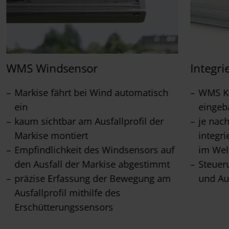
WMS Windsensor
Integri
Markise fährt bei Wind automatisch
WMS Ko
ein
eingeb
kaum sichtbar am Ausfallprofil der
je nac
Markise montiert
integr
Empfindlichkeit des Windsensors auf
im Wel
den Ausfall der Markise abgestimmt
Steuer
präzise Erfassung der Bewegung am
und Au
Ausfallprofil mithilfe des
Erschütterungssensors