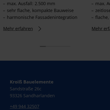
max. Ausfall: 2.500 mm
max. A
sehr flache, kompakte Bauweise
zeitlo
harmonische Fassadenintegration
flache
Mehr erfahren
Mehr erf
Kroiß Bauelemente
Sandstraße 26c
93326 Sandharlanden
+49 944 32507