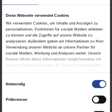
Diese Webseite verwendet Cookies
Wir verwenden Cookies, um Inhalte und Anzeigen zu
personalisieren, Funktionen für soziale Medien anbieten
zu können und die Zugriffe auf unsere Website zu
analysieren. Außerdem geben wir Informationen zu Ihrer
Verwendung unserer Website an unsere Partner für
soziale Medien, Werbung und Analysen weiter. Unsere
Partner führen diese Informationen möglicherweise mit
weiteren Daten zusammen, die Sie ihnen bereitgestellt
haben oder die sie im Rahmen Ihrer Nutzung der Dienste
gesammelt haben.
E
Notwendig
i
n
w
Präferenzen
i
l