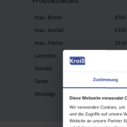
Produktdetails
max. Breite
475
max. Ausfall
633
max. Fläche
29 m
Lamellen
Drehb
Antrieb
WMS 
Zustimmung
Farbe
Pulv
Montage
Aufge
Diese Webseite verwendet 
Wir verwenden Cookies, um I
und die Zugriffe auf unsere 
Website an unsere Partner fü