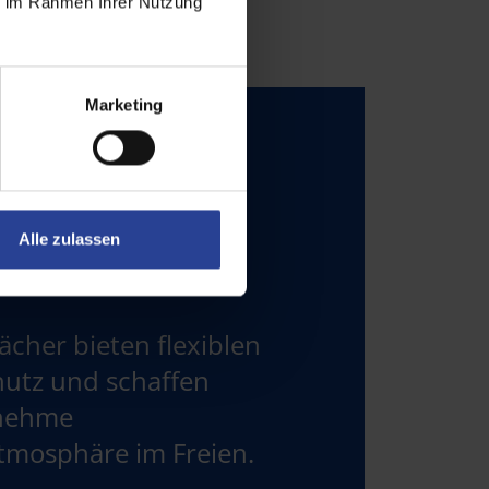
ie im Rahmen Ihrer Nutzung
Marketing
Alle zulassen
cher bieten flexiblen
utz und schaffen
enehme
tmosphäre im Freien.