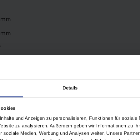
0 mm
0 mm
²
ar bis zu 135°, Verfahrbar
Funkmotor
Details
erbeschichtet gem. WAREMA Farbwelt, Oberflächenqual
setzt, Integriert
Cookies
nhalte und Anzeigen zu personalisieren, Funktionen für soziale
Website zu analysieren. Außerdem geben wir Informationen zu I
r soziale Medien, Werbung und Analysen weiter. Unsere Partner