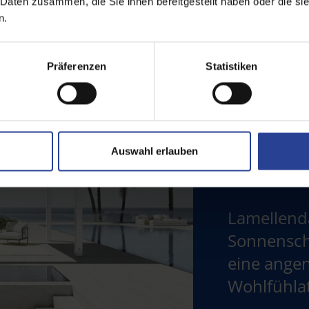
 Daten zusammen, die Sie ihnen bereitgestellt haben oder die s
n.
Präferenzen
Statistiken
Auswahl erlauben
Lamellendä
Sonnensch
eine ang
Wohlfühla