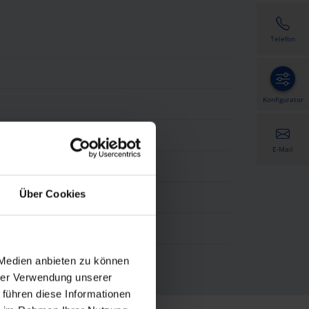
Telefon
Konfigurator
E-Mail
Über Cookies
ität - HWF Feinstruktur
 Medien anbieten zu können
hrer Verwendung unserer
 führen diese Informationen