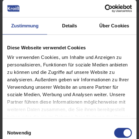
Zustimmung
Details
Über Cookies
Diese Webseite verwendet Cookies
Wir verwenden Cookies, um Inhalte und Anzeigen zu
personalisieren, Funktionen für soziale Medien anbieten
zu können und die Zugriffe auf unsere Website zu
analysieren. Außerdem geben wir Informationen zu Ihrer
Verwendung unserer Website an unsere Partner für
soziale Medien, Werbung und Analysen weiter. Unsere
Partner führen diese Informationen möglicherweise mit
weiteren Daten zusammen, die Sie ihnen bereitgestellt
haben oder die sie im Rahmen Ihrer Nutzung der Dienste
Smart Home-Technologien vernetzen
gesammelt haben.
E
Ihre Geräte für mehr Komfort,
Notwendig
i