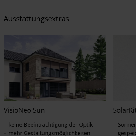
Ausstattungsextras
VisioNeo Sun
SolarKi
keine Beeinträchtigung der Optik
Sonnen
mehr Gestaltungsmöglichkeiten
gespei