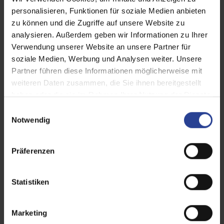
personalisieren, Funktionen für soziale Medien anbieten
zu können und die Zugriffe auf unsere Website zu
analysieren. Außerdem geben wir Informationen zu Ihrer
Verwendung unserer Website an unsere Partner für
soziale Medien, Werbung und Analysen weiter. Unsere
Partner führen diese Informationen möglicherweise mit
weiteren Daten zusammen, die Sie ihnen bereitgestellt
haben oder die sie im Rahmen Ihrer Nutzung der Dienste
gesammelt haben.
E
Notwendig
i
n
w
Präferenzen
i
l
l
Statistiken
i
g
Marketing
u