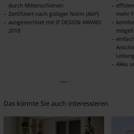
durch Mittenschienen
effizie
Zertifiziert nach gültiger Norm (AbP)
mehr F
ausgezeichnet mit iF DESIGN AWARD
komfor
2018
mitgel
einfac
Anschl
Leitun
Akku u
Das könnte Sie auch interessieren