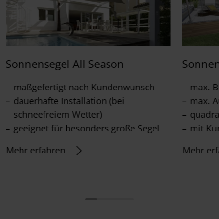
Sonnensegel All Season
Sonnen
maßgefertigt nach Kundenwunsch
max. B
dauerhafte Installation (bei
max. A
schneefreiem Wetter)
quadra
geeignet für besonders große Segel
mit Ku
Mehr erfahren
Mehr erf