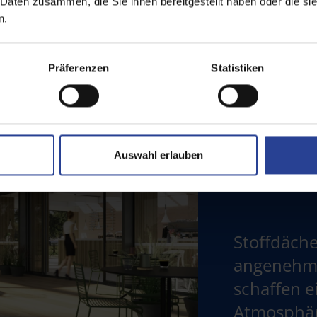
 Daten zusammen, die Sie ihnen bereitgestellt haben oder die s
n.
Präferenzen
Statistiken
Auswahl erlauben
Stoffdäch
angenehm
schaffen e
Atmosphär