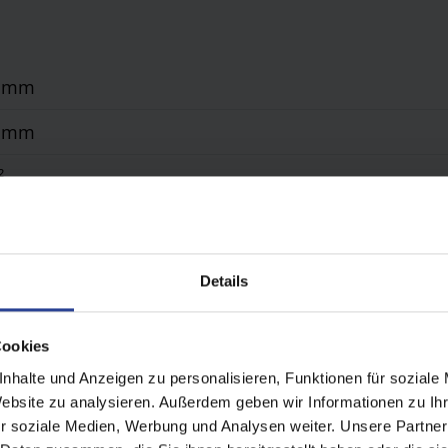
0 mm
0 mm
²
Funkmotor
erbeschichtet gem. WAREMA Farbwelt, Oberflächenqual
Details
 Standard
Cookies
stehend, Wandanbindung
nhalte und Anzeigen zu personalisieren, Funktionen für soziale
Website zu analysieren. Außerdem geben wir Informationen zu I
r soziale Medien, Werbung und Analysen weiter. Unsere Partner