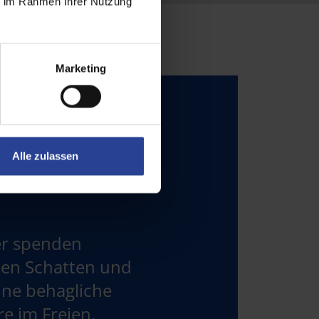
ie im Rahmen Ihrer Nutzung
Marketing
Alle zulassen
er spenden
en Schatten und
ine behagliche
e im Freien.