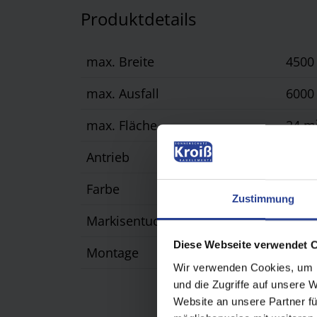
Produktdetails
max. Breite
450
max. Ausfall
600
max. Fläche
24 m
Antrieb
WMS 
Farbe
Pulv
Zustimmung
Markisentuch
Acryl
Diese Webseite verwendet 
Montage
Frei
Wir verwenden Cookies, um I
und die Zugriffe auf unsere 
Website an unsere Partner fü