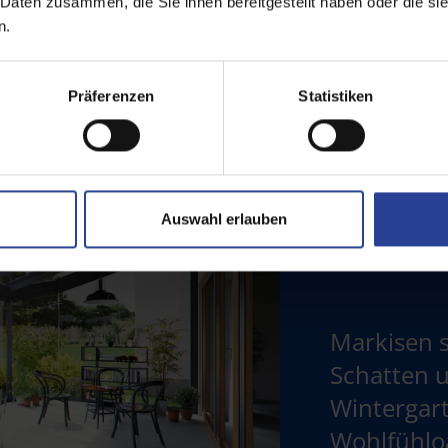
 Daten zusammen, die Sie ihnen bereitgestellt haben oder die s
n.
Präferenzen
Statistiken
Auswahl erlauben
Markisen
Schatten 
Wintergart
Wohlfühlo