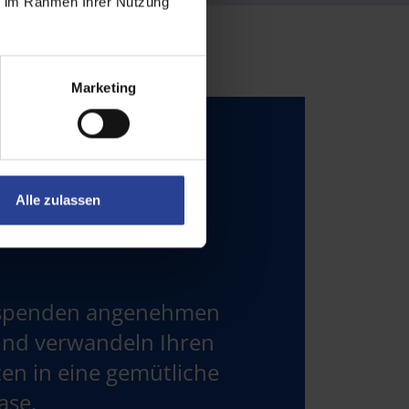
ie im Rahmen Ihrer Nutzung
Marketing
Alle zulassen
 spenden angenehmen
und verwandeln Ihren
en in eine gemütliche
ase.