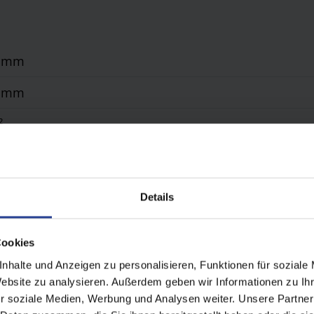
0 mm
0 mm
²
r, WMS Zwischenstecker
onal gem. WAREMA Farbwelt, pulverbeschichtet
Details
 All Weather, Acryl Standard, Soltis 92, Starlight Blue
Cookies
t auf die Wintergarten-Profile
nhalte und Anzeigen zu personalisieren, Funktionen für soziale
Website zu analysieren. Außerdem geben wir Informationen zu I
r soziale Medien, Werbung und Analysen weiter. Unsere Partner