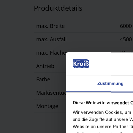
Produktdetails
max. Breite
600
max. Ausfall
450
max. Fläche
24 m
Antrieb
Moto
Farbe
opti
Zustimmung
Markisentuch
Acryl
Diese Webseite verwendet 
Montage
direk
Wir verwenden Cookies, um I
und die Zugriffe auf unsere 
Website an unsere Partner fü