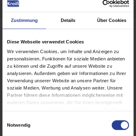
Zustimmung
Details
Über Cookies
Diese Webseite verwendet Cookies
Wir verwenden Cookies, um Inhalte und Anzeigen zu
personalisieren, Funktionen für soziale Medien anbieten
zu können und die Zugriffe auf unsere Website zu
analysieren. Außerdem geben wir Informationen zu Ihrer
Verwendung unserer Website an unsere Partner für
soziale Medien, Werbung und Analysen weiter. Unsere
Partner führen diese Informationen möglicherweise mit
weiteren Daten zusammen, die Sie ihnen bereitgestellt
haben oder die sie im Rahmen Ihrer Nutzung der Dienste
gesammelt haben.
E
Insektenschutz hält lästige Tiere fern
Notwendig
i
n
und sorgt gleichzeitig für frische Luft