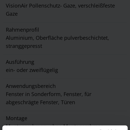
VisionAir Pollenschutz- Gaze, verschleißfeste
Gaze
Rahmenprofil
Aluminium, Oberfläche pulverbeschichtet,
stranggepresst
Ausführung
ein- oder zweiflügelig
Anwendungsbereich
Fenster in Sonderform, Fenster, für
abgeschrägte Fenster, Türen
Montage
Montagerahmen, ohne Montagerahmen