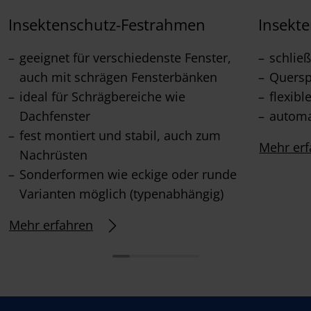
Insektenschutz-Festrahmen
Insekt
geeignet für verschiedenste Fenster,
schließ
auch mit schrägen Fensterbänken
Querspr
ideal für Schrägbereiche wie
flexib
Dachfenster
automa
fest montiert und stabil, auch zum
Mehr erf
Nachrüsten
Sonderformen wie eckige oder runde
Varianten möglich (typenabhängig)
Mehr erfahren