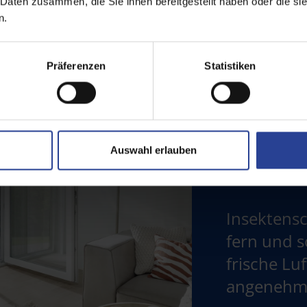
 Daten zusammen, die Sie ihnen bereitgestellt haben oder die s
n.
Präferenzen
Statistiken
Auswahl erlauben
Insektensc
fern und so
frische Lu
angenehm