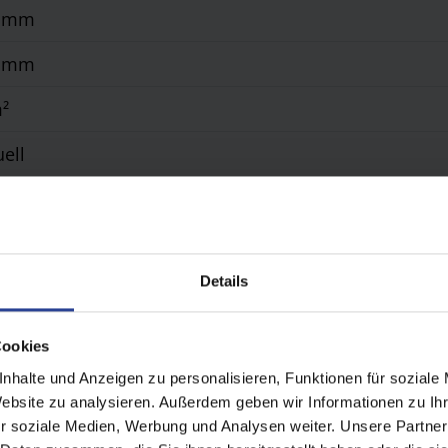
0 mm
0 mm
m²
ell
iert
inium, Oberfläche pulverbeschichtet, stranggepresst
Details
er, Türen
r Laibung, direkt auf dem Fensterrahmen
Cookies
nhalte und Anzeigen zu personalisieren, Funktionen für soziale
Website zu analysieren. Außerdem geben wir Informationen zu I
r soziale Medien, Werbung und Analysen weiter. Unsere Partner