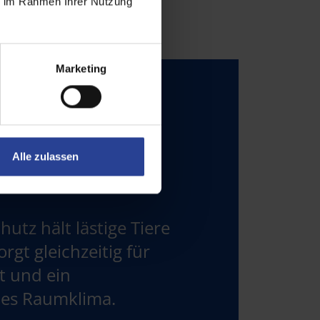
ie im Rahmen Ihrer Nutzung
Marketing
Alle zulassen
hutz hält lästige Tiere
rgt gleichzeitig für
ft und ein
es Raumklima.