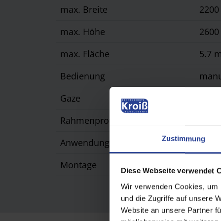
max. Breite
220
max. Höhe
260
max. Fläche
5.7 
Bedienung
manu
Gaze
pliss
Rahmenprofil
Alum
Zustimmung
Anwendungsbereich
Fenst
Montage
in de
Diese Webseite verwendet 
Wir verwenden Cookies, um I
und die Zugriffe auf unsere 
Website an unsere Partner fü