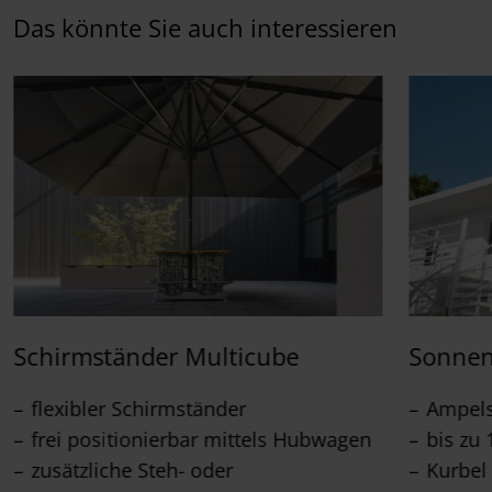
Das könnte Sie auch interessieren
Schirmständer Multicube
Sonnen
flexibler Schirmständer
Ampel
frei positionierbar mittels Hubwagen
bis zu 
zusätzliche Steh- oder
Kurbel