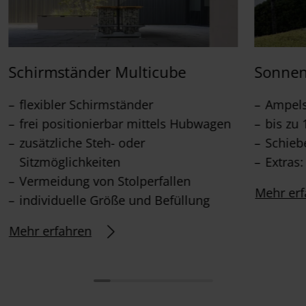
Schirmständer Multicube
Sonnen
flexibler Schirmständer
Ampel
frei positionierbar mittels Hubwagen
bis zu 
zusätzliche Steh- oder
Schieb
Sitzmöglichkeiten
Extras
Vermeidung von Stolperfallen
Mehr erf
individuelle Größe und Befüllung
Mehr erfahren